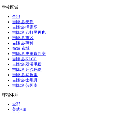
学校区域
全部
吉隆坡-安邦
吉隆坡-满家乐
吉隆坡-八打灵再也
吉隆坡-市区
吉隆坡-蒲种
布城-布城
吉隆坡-史里肯邦安
吉隆坡-KLCC
吉隆坡-双溪毛糯
吉隆坡-旺沙玛珠
吉隆坡-马鲁里
吉隆坡-士毛月
吉隆坡-莎阿南
课程体系
全部
美式+IB