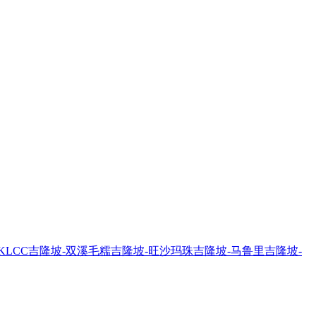
KLCC
吉隆坡-双溪毛糯
吉隆坡-旺沙玛珠
吉隆坡-马鲁里
吉隆坡-