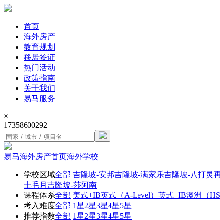
首页
海外房产
教育规划
移居签证
热门活动
政策指南
关于我们
易马服务
×
17358600292
易马海外房产首页
海外学校
学校区域
全部
吉隆坡-安邦
吉隆坡-满家乐
吉隆坡-八打灵
士毛月
吉隆坡-莎阿南
课程体系
全部
美式+IB
英式（A-Level）
英式+IB
澳洲（HS
考入难度
全部
1星
2星
3星
4星
5星
推荐指数
全部
1星
2星
3星
4星
5星