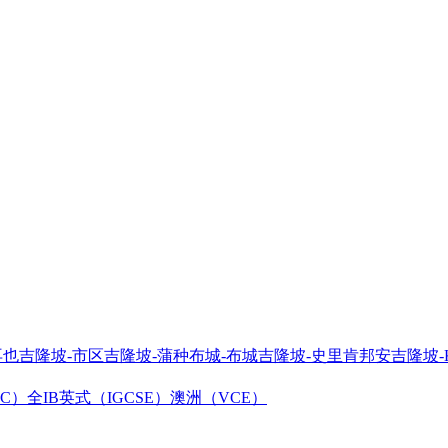
再也
吉隆坡-市区
吉隆坡-蒲种
布城-布城
吉隆坡-史里肯邦安
吉隆坡-
C）
全IB
英式（IGCSE）
澳洲（VCE）