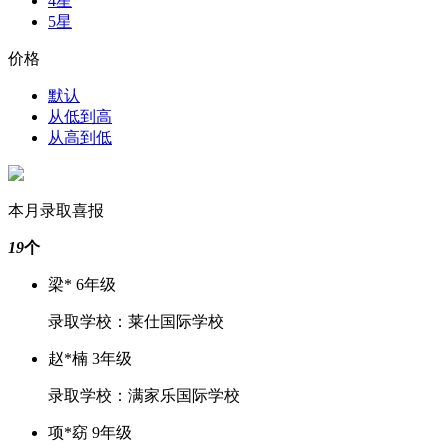
4星
5星
价格
默认
从低到高
从高到低
本月录取喜报
19
个
梁* 6年级
录取学校：莱仕国际学校
赵*楠 3年级
录取学校：满家乐国际学校
项*窈 9年级