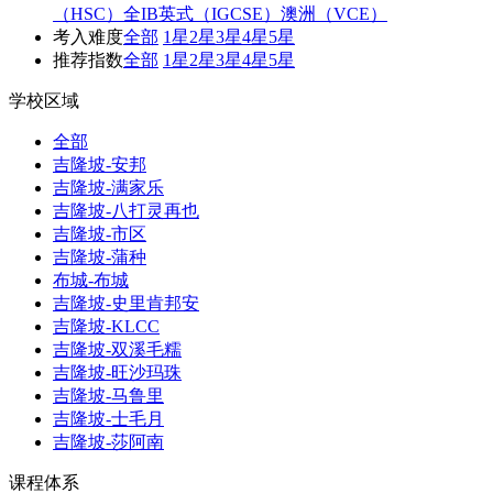
（HSC）
全IB
英式（IGCSE）
澳洲（VCE）
考入难度
全部
1星
2星
3星
4星
5星
推荐指数
全部
1星
2星
3星
4星
5星
学校区域
全部
吉隆坡-安邦
吉隆坡-满家乐
吉隆坡-八打灵再也
吉隆坡-市区
吉隆坡-蒲种
布城-布城
吉隆坡-史里肯邦安
吉隆坡-KLCC
吉隆坡-双溪毛糯
吉隆坡-旺沙玛珠
吉隆坡-马鲁里
吉隆坡-士毛月
吉隆坡-莎阿南
课程体系