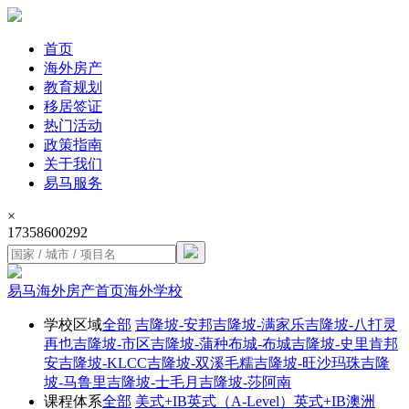
首页
海外房产
教育规划
移居签证
热门活动
政策指南
关于我们
易马服务
×
17358600292
易马海外房产首页
海外学校
学校区域
全部
吉隆坡-安邦
吉隆坡-满家乐
吉隆坡-八打灵
再也
吉隆坡-市区
吉隆坡-蒲种
布城-布城
吉隆坡-史里肯邦
安
吉隆坡-KLCC
吉隆坡-双溪毛糯
吉隆坡-旺沙玛珠
吉隆
坡-马鲁里
吉隆坡-士毛月
吉隆坡-莎阿南
课程体系
全部
美式+IB
英式（A-Level）
英式+IB
澳洲