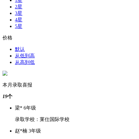
1星
2星
3星
4星
5星
价格
默认
从低到高
从高到低
本月录取喜报
19
个
梁* 6年级
录取学校：莱仕国际学校
赵*楠 3年级