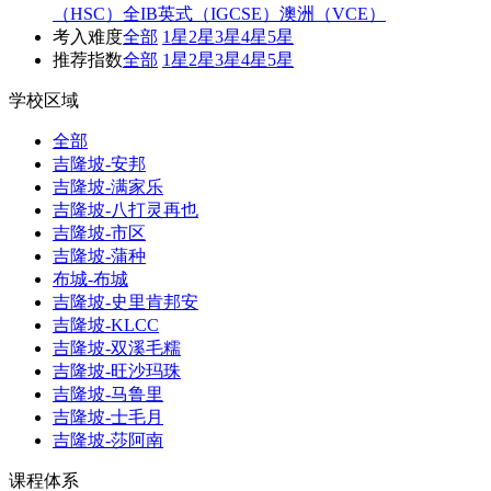
（HSC）
全IB
英式（IGCSE）
澳洲（VCE）
考入难度
全部
1星
2星
3星
4星
5星
推荐指数
全部
1星
2星
3星
4星
5星
学校区域
全部
吉隆坡-安邦
吉隆坡-满家乐
吉隆坡-八打灵再也
吉隆坡-市区
吉隆坡-蒲种
布城-布城
吉隆坡-史里肯邦安
吉隆坡-KLCC
吉隆坡-双溪毛糯
吉隆坡-旺沙玛珠
吉隆坡-马鲁里
吉隆坡-士毛月
吉隆坡-莎阿南
课程体系