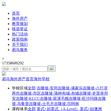
首页
海外房产
教育规划
移居签证
热门活动
政策指南
关于我们
易马服务
×
17358600292
易马海外房产首页
海外学校
学校区域
全部
吉隆坡-安邦
吉隆坡-满家乐
吉隆坡-八打灵
再也
吉隆坡-市区
吉隆坡-蒲种
布城-布城
吉隆坡-史里肯邦
安
吉隆坡-KLCC
吉隆坡-双溪毛糯
吉隆坡-旺沙玛珠
吉隆
坡-马鲁里
吉隆坡-士毛月
吉隆坡-莎阿南
课程体系
全部
美式+IB
英式（A-Level）
英式+IB
澳洲