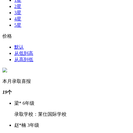
1星
2星
3星
4星
5星
价格
默认
从低到高
从高到低
本月录取喜报
19
个
梁* 6年级
录取学校：莱仕国际学校
赵*楠 3年级