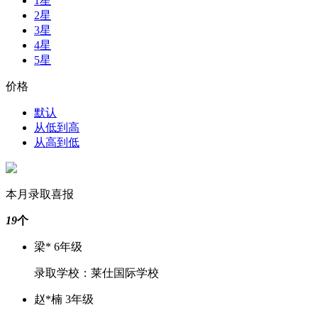
1星
2星
3星
4星
5星
价格
默认
从低到高
从高到低
本月录取喜报
19
个
梁* 6年级
录取学校：莱仕国际学校
赵*楠 3年级