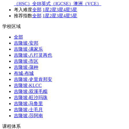
（HSC）
全IB
英式（IGCSE）
澳洲（VCE）
考入难度
全部
1星
2星
3星
4星
5星
推荐指数
全部
1星
2星
3星
4星
5星
学校区域
全部
吉隆坡-安邦
吉隆坡-满家乐
吉隆坡-八打灵再也
吉隆坡-市区
吉隆坡-蒲种
布城-布城
吉隆坡-史里肯邦安
吉隆坡-KLCC
吉隆坡-双溪毛糯
吉隆坡-旺沙玛珠
吉隆坡-马鲁里
吉隆坡-士毛月
吉隆坡-莎阿南
课程体系