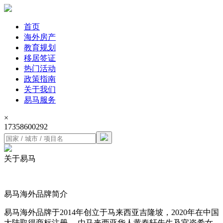
首页
海外房产
教育规划
移居签证
热门活动
政策指南
关于我们
易马服务
×
17358600292
关于
易马
易马海外品牌简介
易马海外品牌于2014年创立于马来西亚吉隆坡，2020年在中国
大陆取得商标注册。 由马来西亚华人黄秦轩先生及官姿希女