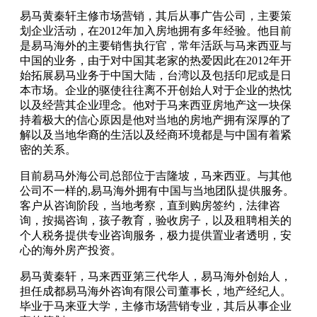
易马黄秦轩主修市场营销，其后从事广告公司，主要策
划企业活动，在2012年加入房地拥有多年经验。他目前
是易马海外的主要销售执行官，常年活跃与马来西亚与
中国的业务，由于对中国其老家的热爱因此在2012年开
始拓展易马业务于中国大陆，台湾以及包括印尼或是日
本市场。企业的驱使往往离不开创始人对于企业的热忱
以及经营其企业理念。他对于马来西亚房地产这一块保
持着极大的信心原因是他对当地的房地产拥有深厚的了
解以及当地华裔的生活以及经商环境都是与中国有着紧
密的关系。
目前易马外海公司总部位于吉隆坡，马来西亚。与其他
公司不一样的,易马海外拥有中国与当地团队提供服务。
客户从咨询阶段，当地考察，直到购房签约，法律咨
询，按揭咨询，孩子教育，验收房子，以及租聘相关的
个人税务提供专业咨询服务，极力提供置业者透明，安
心的海外房产投资。
易马黄秦轩，马来西亚第三代华人，易马海外创始人，
担任成都易马海外咨询有限公司董事长，地产经纪人。
毕业于马来亚大学，主修市场营销专业，其后从事企业