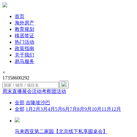
首页
海外房产
教育规划
移居签证
热门活动
政策指南
关于我们
易马服务
×
17358600292
周末直播
展会活动
考察团活动
全部
吉隆坡
沙巴
全部
1月
2月
3月
4月
5月
6月
7月
8月
9月
10月
11月
12月
马来西亚第二家园【北京线下私享圆桌会】