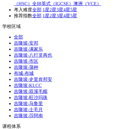
（HSC）
全IB
英式（IGCSE）
澳洲（VCE）
考入难度
全部
1星
2星
3星
4星
5星
推荐指数
全部
1星
2星
3星
4星
5星
学校区域
全部
吉隆坡-安邦
吉隆坡-满家乐
吉隆坡-八打灵再也
吉隆坡-市区
吉隆坡-蒲种
布城-布城
吉隆坡-史里肯邦安
吉隆坡-KLCC
吉隆坡-双溪毛糯
吉隆坡-旺沙玛珠
吉隆坡-马鲁里
吉隆坡-士毛月
吉隆坡-莎阿南
课程体系