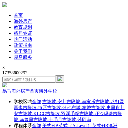
首页
海外房产
教育规划
移居签证
热门活动
政策指南
关于我们
易马服务
×
17358600292
易马海外房产首页
海外学校
学校区域
全部
吉隆坡-安邦
吉隆坡-满家乐
吉隆坡-八打灵
再也
吉隆坡-市区
吉隆坡-蒲种
布城-布城
吉隆坡-史里肯邦
安
吉隆坡-KLCC
吉隆坡-双溪毛糯
吉隆坡-旺沙玛珠
吉隆
坡-马鲁里
吉隆坡-士毛月
吉隆坡-莎阿南
课程体系
全部
美式+IB
英式（A-Level）
英式+IB
澳洲