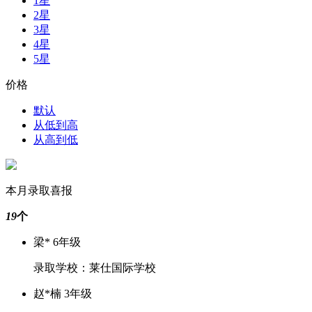
1星
2星
3星
4星
5星
价格
默认
从低到高
从高到低
本月录取喜报
19
个
梁* 6年级
录取学校：莱仕国际学校
赵*楠 3年级