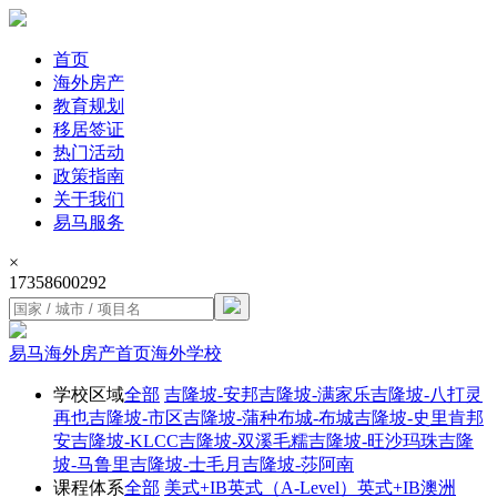
首页
海外房产
教育规划
移居签证
热门活动
政策指南
关于我们
易马服务
×
17358600292
易马海外房产首页
海外学校
学校区域
全部
吉隆坡-安邦
吉隆坡-满家乐
吉隆坡-八打灵
再也
吉隆坡-市区
吉隆坡-蒲种
布城-布城
吉隆坡-史里肯邦
安
吉隆坡-KLCC
吉隆坡-双溪毛糯
吉隆坡-旺沙玛珠
吉隆
坡-马鲁里
吉隆坡-士毛月
吉隆坡-莎阿南
课程体系
全部
美式+IB
英式（A-Level）
英式+IB
澳洲