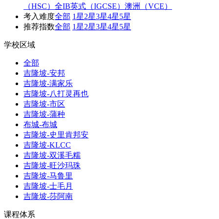
（HSC）
全IB
英式（IGCSE）
澳洲（VCE）
考入难度
全部
1星
2星
3星
4星
5星
推荐指数
全部
1星
2星
3星
4星
5星
学校区域
全部
吉隆坡-安邦
吉隆坡-满家乐
吉隆坡-八打灵再也
吉隆坡-市区
吉隆坡-蒲种
布城-布城
吉隆坡-史里肯邦安
吉隆坡-KLCC
吉隆坡-双溪毛糯
吉隆坡-旺沙玛珠
吉隆坡-马鲁里
吉隆坡-士毛月
吉隆坡-莎阿南
课程体系