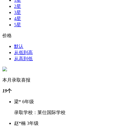
1星
2星
3星
4星
5星
价格
默认
从低到高
从高到低
本月录取喜报
19
个
梁* 6年级
录取学校：莱仕国际学校
赵*楠 3年级